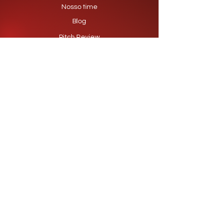
Nosso time
Blog
Pitch Review
Contato
Receba aceleração
Junte-se a centenas de empreendedores que
confiam na Startadora para acelerar seus
projetos, negócios e startups. Venha
transformar sua ideia em um empreendimento
de sucesso.
contato@startadora.com